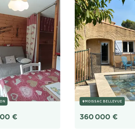
LON
MOISSAC BELLEVUE
000
€
360 000
€