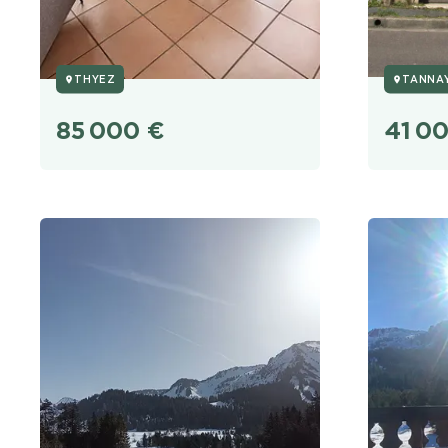
THYEZ
TANNA
85 000
€
41 0