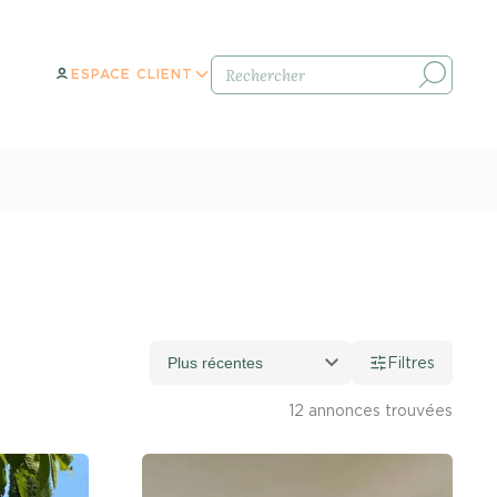
ESPACE CLIENT
Filtres
12
annonce
s
trouvée
s