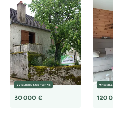
VILLIERS SUR YONNE
MORIL
30 000
€
120 