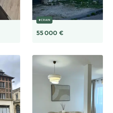
CRAIN
55 000
€