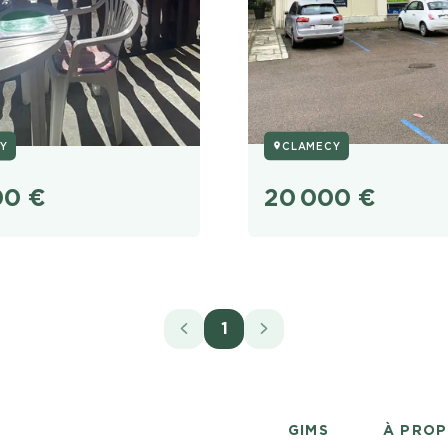
Y
CLAMECY
00
€
20 000
€
1
GIMS
À PRO