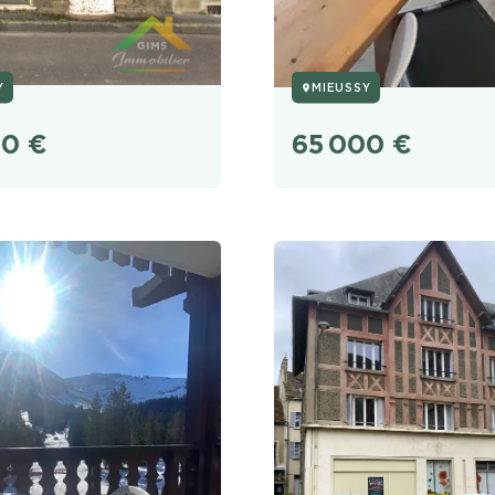
Y
MIEUSSY
00
€
65 000
€