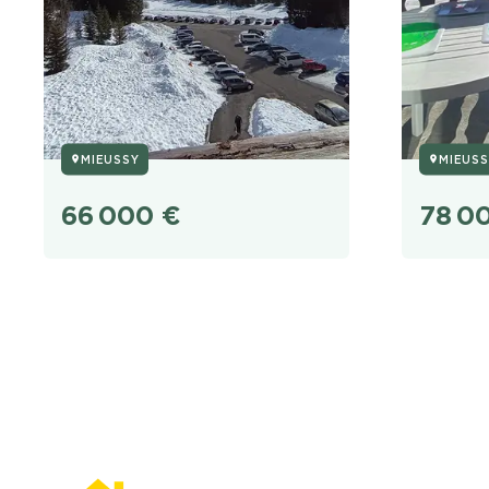
MIEUSSY
MIEUSS
66 000
€
78 0