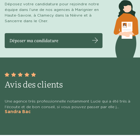
Déposez votre candidature pour rejoindre notre
équipe dans l’une de nos agences à Marignier en
Haute-Savoie, à Clamecy dans la Nièvre et à
Sancerre dans le Cher.
Déposer ma candidature
Avis des clients
Une agence très professionnelle notamment Lucie qui a été très à
Je
l'écoute et de bon conseil, si vous pouvez passer par elle j…
Ma
Sandra Bac
F