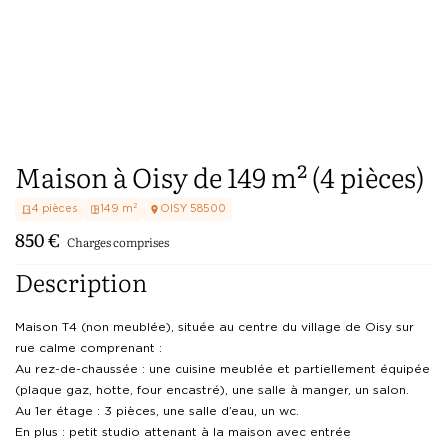
Maison à Oisy de 149 m² (4 pièces)
4
pièces
149
m²
OISY
58500
850
€
Charges comprises
Description
Maison T4 (non meublée), située au centre du village de Oisy sur 
rue calme comprenant :

Au rez-de-chaussée : une cuisine meublée et partiellement équipée 
(plaque gaz, hotte, four encastré), une salle à manger, un salon.

Au 1er étage : 3 pièces, une salle d’eau, un wc.

En plus : petit studio attenant à la maison avec entrée 