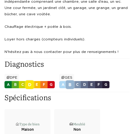
indépendante comprenant une chambre, une salle d’eau, un wc.

Une cour fermée, un jardinet clôt, un garage, une grange, un grand 
bûcher, une cave voûtée.

Chauffage électrique + poêle à bois.

Loyer hors charges (compteurs individuels).

Diagnostics
DPE
GES
D
B
A
B
C
E
F
G
A
C
D
E
F
G
Spécifications
Type de bien
Meublé
Maison
Non