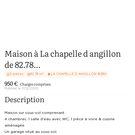
Maison à La chapelle d angillon
de 82.78…
5
pièces
82.78
m²
LA CHAPELLE D ANGILLON
18380
950
€
Charges comprises
Publiée le
11/12/2025
Description
Maison sur sous-sol comprenant : 

4 chambres, 1 salle d'eau avec WC, 1 pièce à vivre & cuisine 
aménagée. 

Un garage situé au sous-sol. 
