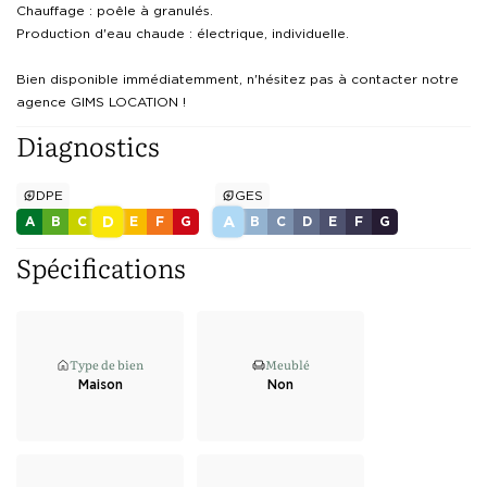
Chauffage : poêle à granulés. 

Production d'eau chaude : électrique, individuelle.

Bien disponible immédiatemment, n'hésitez pas à contacter notre 
agence GIMS LOCATION ! 
Diagnostics
DPE
GES
D
A
A
B
C
E
F
G
B
C
D
E
F
G
Spécifications
Type de bien
Meublé
Maison
Non