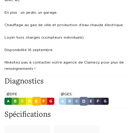
En plus : un jardin, un garage.

Chauffage au gaz de ville et production d'eau chaude électrique.

Loyer hors charges (compteurs individuels).

Disponibilité 16 septembre.

Nhésitez pas à contacter notre agence de Clamecy pour plus de 
renseignements !
Diagnostics
DPE
GES
E
D
A
B
C
D
F
G
A
B
C
E
F
G
Spécifications