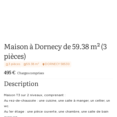
Maison à Dornecy de 59.38 m² (3
pièces)
3
pièces
59.38
m²
DORNECY
58530
495
€
Charges comprises
Description
Maison T3 sur 2 niveaux, comprenant :

Au rez-de-chaussée : une cuisine, une salle à manger, un cellier, un 
wc.

Au 1er étage : une pièce ouverte, une chambre, une salle de bain 
avec wc.
