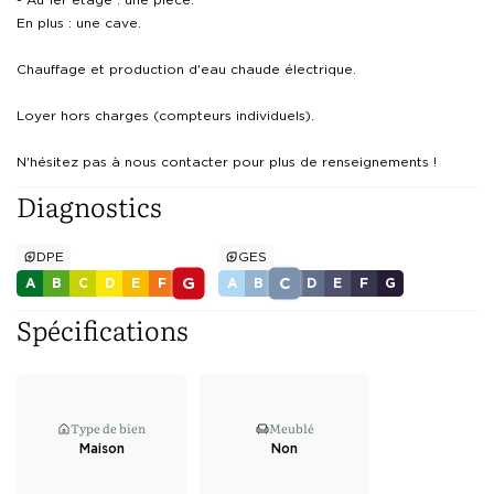
En plus : une cave.

Chauffage et production d'eau chaude électrique.

Loyer hors charges (compteurs individuels).

N'hésitez pas à nous contacter pour plus de renseignements !
Diagnostics
DPE
GES
G
C
A
B
C
D
E
F
A
B
D
E
F
G
Spécifications
Type de bien
Meublé
Maison
Non