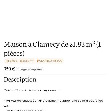
Maison à Clamecy de 21.83 m² (1
pièces)
1
pièce
21.83
m²
CLAMECY
58500
350
€
Charges comprises
Description
Maison T1 sur 2 niveaux comprenant :

- Au rez-de-chaussée : une cuisine meublée, une salle d'eau avec 
wc.

- Au 1er étage : une pièce.
