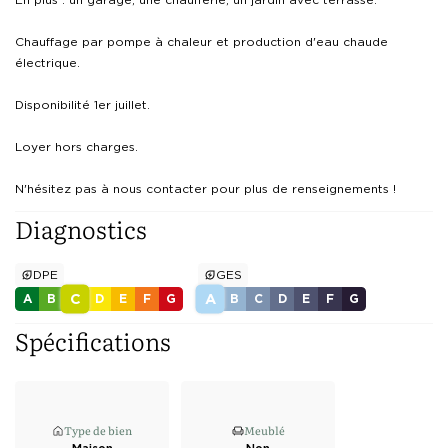
Chauffage par pompe à chaleur et production d'eau chaude 
électrique.

Disponibilité 1er juillet.

Loyer hors charges.

N'hésitez pas à nous contacter pour plus de renseignements !
Diagnostics
DPE
GES
C
A
A
B
D
E
F
G
B
C
D
E
F
G
Spécifications
Type de bien
Meublé