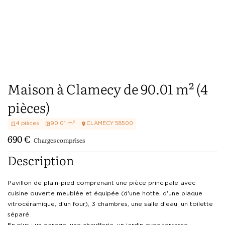
Maison à Clamecy de 90.01 m² (4
pièces)
4
pièces
90.01
m²
CLAMECY
58500
690
€
Charges comprises
Description
Pavillon de plain-pied comprenant une pièce principale avec 
cuisine ouverte meublée et équipée (d'une hotte, d'une plaque 
vitrocéramique, d'un four), 3 chambres, une salle d'eau, un toilette 
séparé.

En plus : un garage, une chaufferie, un jardin avec terrasse.
