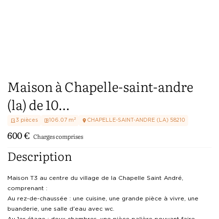
Maison à Chapelle-saint-andre
(la) de 10…
3
pièces
106.07
m²
CHAPELLE-SAINT-ANDRE (LA)
58210
600
€
Charges comprises
Description
Maison T3 au centre du village de la Chapelle Saint André, 
comprenant :

Au rez-de-chaussée : une cuisine, une grande pièce à vivre, une 
buanderie, une salle d'eau avec wc.

Au 1er étage : deux chambres, une pièce palière pouvant faire 