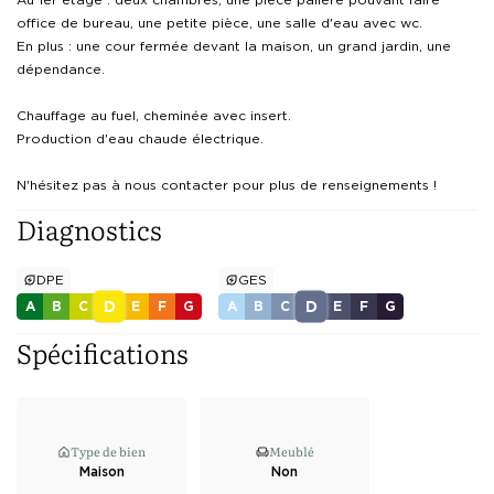
office de bureau, une petite pièce, une salle d'eau avec wc.

En plus : une cour fermée devant la maison, un grand jardin, une 
dépendance.

Chauffage au fuel, cheminée avec insert.

Production d'eau chaude électrique.

N'hésitez pas à nous contacter pour plus de renseignements !
Diagnostics
DPE
GES
D
D
A
B
C
E
F
G
A
B
C
E
F
G
Spécifications
Type de bien
Meublé
Maison
Non