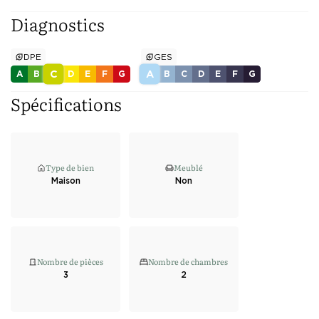
Diagnostics
DPE
GES
C
A
A
B
D
E
F
G
B
C
D
E
F
G
Spécifications
Type de bien
Meublé
Maison
Non
Nombre de pièces
Nombre de chambres
3
2