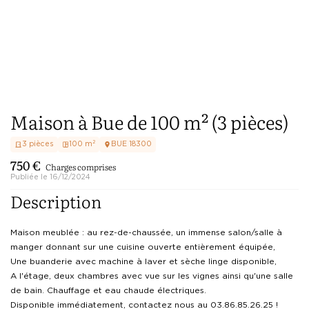
Maison à Bue de 100 m² (3 pièces)
3
pièces
100
m²
BUE
18300
750
€
Charges comprises
Publiée le
16/12/2024
Description
Maison meublée : au rez-de-chaussée, un immense salon/salle à 
manger donnant sur une cuisine ouverte entièrement équipée, 

Une buanderie avec machine à laver et sèche linge disponible,  

A l'étage, deux chambres avec vue sur les vignes ainsi qu'une salle 
de bain. Chauffage et eau chaude électriques.

Disponible immédiatement, contactez nous au 03.86.85.26.25 !