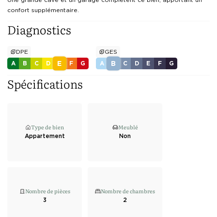
confort supplémentaire.
Diagnostics
DPE
GES
E
B
A
B
C
D
F
G
A
C
D
E
F
G
Spécifications
Type de bien
Meublé
Appartement
Non
Nombre de pièces
Nombre de chambres
3
2