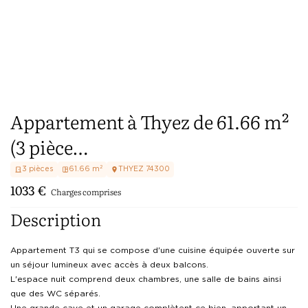
Appartement à Thyez de 61.66 m²
(3 pièce…
3
pièces
61.66
m²
THYEZ
74300
1033
€
Charges comprises
Description
Appartement T3 qui se compose d'une cuisine équipée ouverte sur 
un séjour lumineux avec accès à deux balcons. 

L'espace nuit comprend deux chambres, une salle de bains ainsi 
que des WC séparés.

Une grande cave et un garage complètent ce bien, apportant un 