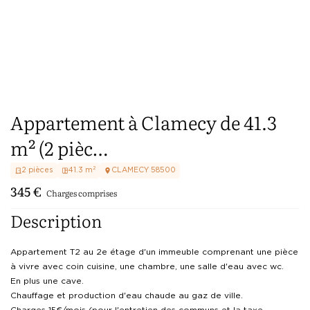
Appartement à Clamecy de 41.3
m² (2 pièc…
2
pièces
41.3
m²
CLAMECY
58500
345
€
Charges comprises
Description
Appartement T2 au 2e étage d'un immeuble comprenant une pièce 
à vivre avec coin cuisine, une chambre, une salle d'eau avec wc.

En plus une cave.

Chauffage et production d'eau chaude au gaz de ville.

Charges 15€/mois (pour l'entretien des communs et la taxe 