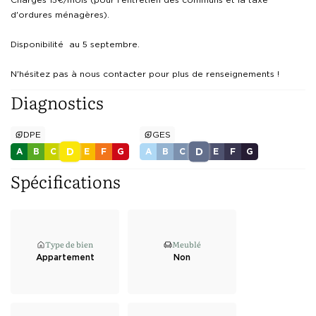
d'ordures ménagères).

Disponibilité  au 5 septembre.

N'hésitez pas à nous contacter pour plus de renseignements !
Diagnostics
DPE
GES
D
D
A
B
C
E
F
G
A
B
C
E
F
G
Spécifications
Type de bien
Meublé
Appartement
Non