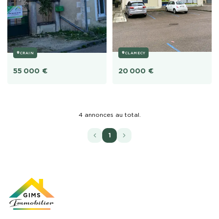
CRAIN
CLAMECY
55 000
€
20 000
€
4
annonces au total.
1