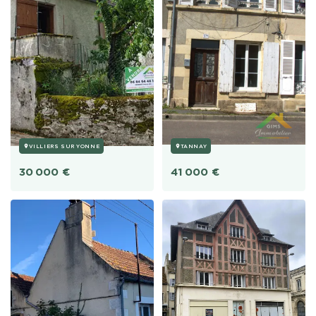
VILLIERS SUR YONNE
TANNAY
30 000
€
41 000
€